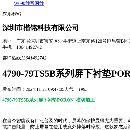
W090纱帝网纱
联系我们
深圳市楷铭科技有限公司
地址：广东省深圳市宝安区沙井街道上南东路128号恒昌荣B区3
手机：13641492742
咨询热线
13641492742
4790-79TS5B系列屏下衬垫P
发布时间：2024-11-21 09:47:05
人气：
1995
4790-79TS5B系列屏下衬垫PORON_模切加工
在当今智能设备广泛普及的时代，屏幕的保护显得尤为重要。479
散冲击能量，防止屏幕在使用或意外摔落时碎裂。这款罗杰斯