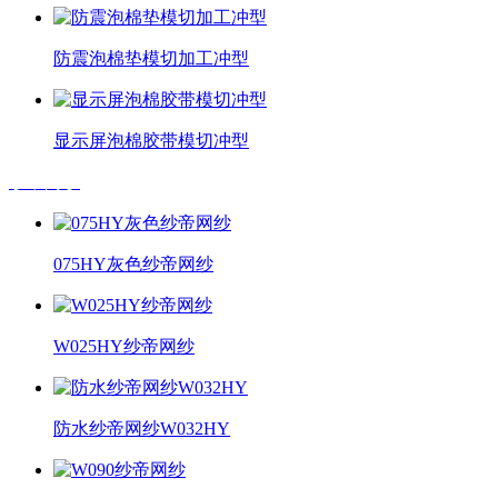
防震泡棉垫模切加工冲型
显示屏泡棉胶带模切冲型
纱帝网纱
075HY灰色纱帝网纱
W025HY纱帝网纱
防水纱帝网纱W032HY