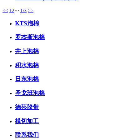
<<
1
2
···
1/3
>>
KTS泡棉
罗杰斯泡棉
井上泡棉
积水泡棉
日东泡棉
圣戈班泡棉
德莎胶带
模切加工
联系我们