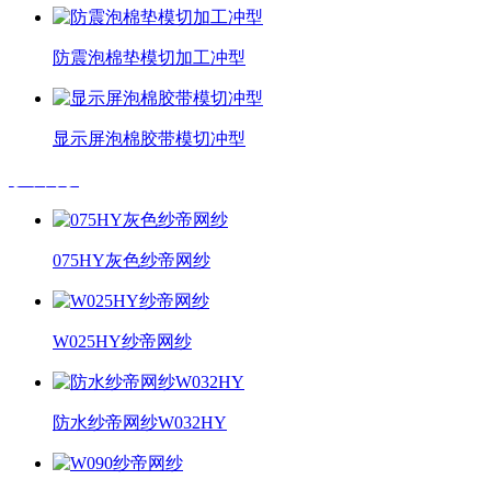
防震泡棉垫模切加工冲型
显示屏泡棉胶带模切冲型
纱帝网纱
075HY灰色纱帝网纱
W025HY纱帝网纱
防水纱帝网纱W032HY