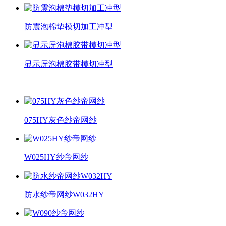
防震泡棉垫模切加工冲型
显示屏泡棉胶带模切冲型
纱帝网纱
075HY灰色纱帝网纱
W025HY纱帝网纱
防水纱帝网纱W032HY